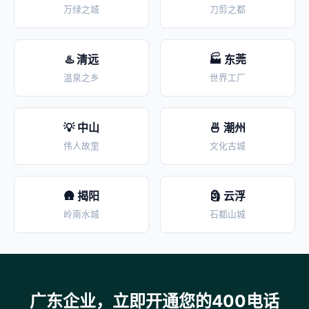
万绿之城
刀剪之都
♨️ 清远
🏭 东莞
温泉之乡
世界工厂
💡 中山
🍜 潮州
伟人故里
文化古城
🛖 揭阳
🗿 云浮
岭南水城
石都山城
广东企业，立即开通您的400电话