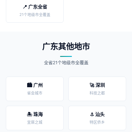
📍 广东全省
21个地级市全覆盖
广东其他地市
全省21个地级市全覆盖
🏙️ 广州
🚀 深圳
省会城市
科技之都
🏝️ 珠海
⚓ 汕头
宜居之城
特区侨乡