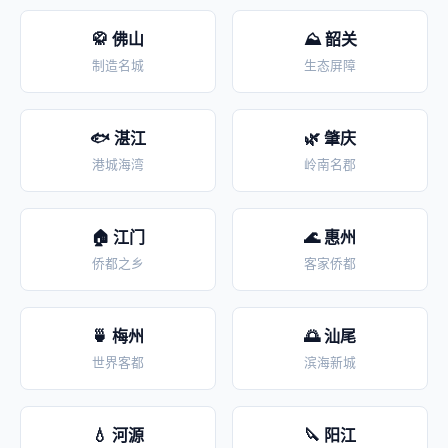
🥋 佛山
⛰️ 韶关
制造名城
生态屏障
🐟 湛江
🌿 肇庆
港城海湾
岭南名郡
🏠 江门
🌊 惠州
侨都之乡
客家侨都
🍵 梅州
🌅 汕尾
世界客都
滨海新城
💧 河源
🔪 阳江