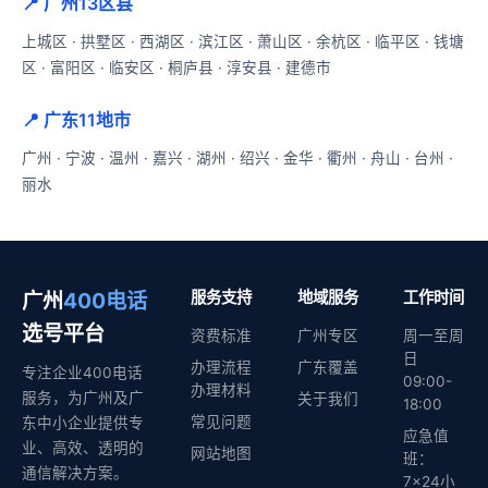
📍 广州13区县
上城区
·
拱墅区
·
西湖区
·
滨江区
·
萧山区
·
余杭区
·
临平区
·
钱塘
区
·
富阳区
·
临安区
·
桐庐县
·
淳安县
·
建德市
📍 广东11地市
广州
·
宁波
·
温州
·
嘉兴
·
湖州
·
绍兴
·
金华
·
衢州
·
舟山
·
台州
·
丽水
广州
400电话
服务支持
地域服务
工作时间
选号平台
资费标准
广州专区
周一至周
日
办理流程
广东覆盖
专注企业400电话
09:00-
办理材料
服务，为广州及广
关于我们
18:00
常见问题
东中小企业提供专
应急值
业、高效、透明的
网站地图
班：
通信解决方案。
7×24小