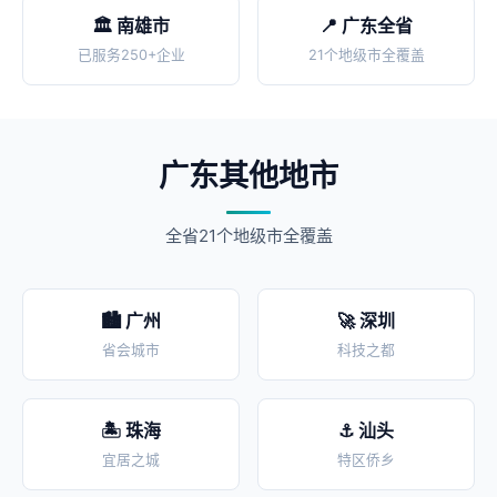
🏛️ 南雄市
📍 广东全省
已服务250+企业
21个地级市全覆盖
广东其他地市
全省21个地级市全覆盖
🏙️ 广州
🚀 深圳
省会城市
科技之都
🏝️ 珠海
⚓ 汕头
宜居之城
特区侨乡