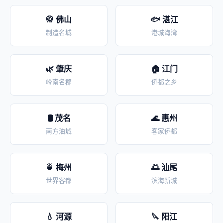
🥋 佛山
🐟 湛江
制造名城
港城海湾
🌿 肇庆
🏠 江门
岭南名郡
侨都之乡
🛢️ 茂名
🌊 惠州
南方油城
客家侨都
🍵 梅州
🌅 汕尾
世界客都
滨海新城
💧 河源
🔪 阳江