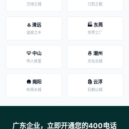
万绿之城
刀剪之都
♨️ 清远
🏭 东莞
温泉之乡
世界工厂
💡 中山
🍜 潮州
伟人故里
文化古城
🛖 揭阳
🗿 云浮
岭南水城
石都山城
广东企业，立即开通您的400电话