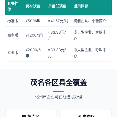
套餐档
预存话费
月最低消费
适用场景
位
标准版
¥500/年
≈41.67元/月
初创团队、小微商户
≈33.33元/
成长型企业、客服中
商务版
¥1200/3年
月
心
¥2000/5
≈33.33元/
中大型企业、呼叫中
专业版
年
月
心
茂名各区县全覆盖
化州市企业可在线选号办理
🏢 茂南区
🌊 电白区