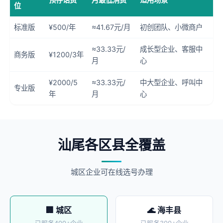
位
标准版
¥500/年
≈41.67元/月
初创团队、小微商户
≈33.33元/
成长型企业、客服中
商务版
¥1200/3年
月
心
¥2000/5
≈33.33元/
中大型企业、呼叫中
专业版
年
月
心
汕尾各区县全覆盖
城区企业可在线选号办理
🏢 城区
🌊 海丰县